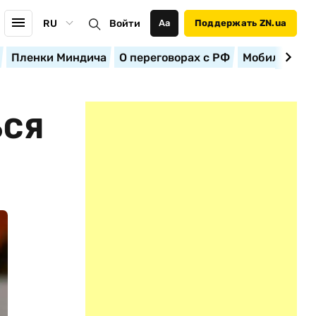
RU
Войти
Аа
Поддержать ZN.ua
Пленки Миндича
О переговорах с РФ
Мобилизация
ЬСЯ