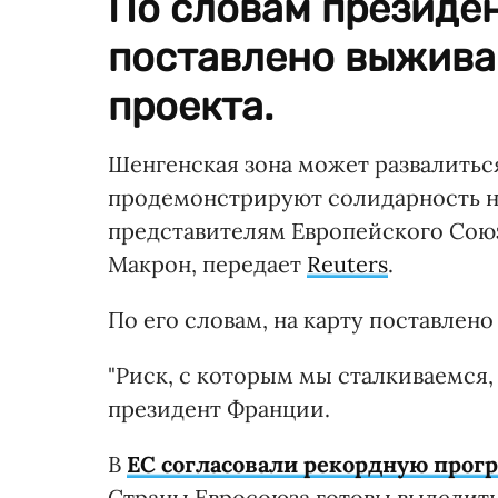
По словам президен
поставлено выжива
проекта.
Шенгенская зона может развалитьс
продемонстрируют солидарность на
представителям Европейского Сою
Макрон, передает
Reuters
.
По его словам, на карту поставлен
"Риск, с которым мы сталкиваемся, 
президент Франции.
В
ЕС согласовали рекордную про
Страны Евросоюза готовы выделить