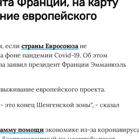
та Франции, на карту
ние европейского
я, если
страны Евросоюза
не
 фоне пандемии Covid-19. Об этом
за заявил президент Франции Эмманюэль
о выживание европейского проекта.
- это конец Шенгенской зоны", - сказал
грамму помощи
экономике из-за коронавируса
 беспрецедентный по масштабу пакет