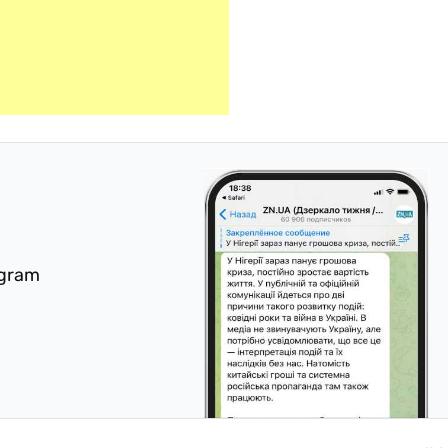
egram