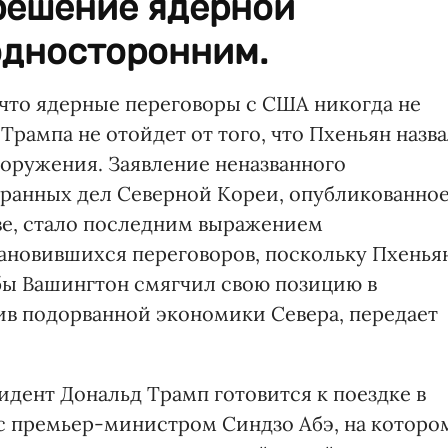
 решение ядерной
односторонним.
 что ядерные переговоры с США никогда не
Трампа не отойдет от того, что Пхеньян назв
оружения. Заявление неназванного
транных дел Северной Кореи, опубликованно
ве, стало последним выражением
тановившихся переговоров, поскольку Пхенья
обы Вашингтон смягчил свою позицию в
в подорванной экономики Севера, передает
зидент Дональд Трамп готовится к поездке в
с премьер-министром Синдзо Абэ, на которо