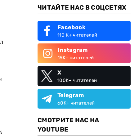
ЧИТАЙТЕ НАС В СОЦСЕТЯХ
Facebook
110 K+ читателей
ал
Instagram
15K+ читателей
е
X
н
100K+ читателей
Telegram
60K+ читателей
СМОТРИТЕ НАС НА
YOUTUBE
м