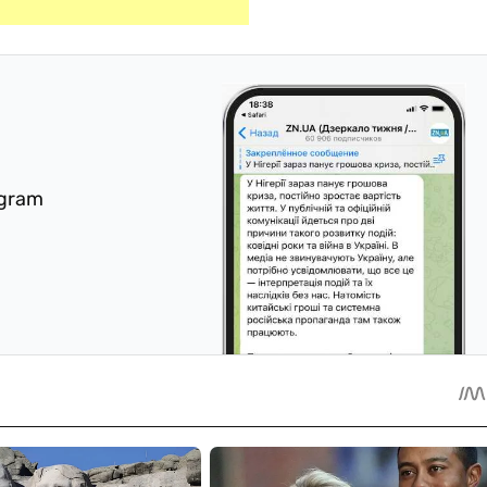
egram