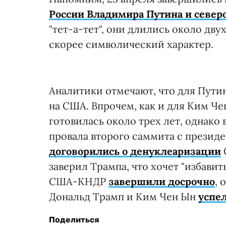
России Владимира Путина и север
"тет-а-тет", они длились около дву
скорее символический характер.
Аналитики отмечают, что для Путин
на США. Впрочем, как и для Ким Че
готовилась около трех лет, однако
провала второго саммита с презид
договорились о денуклеаризации
заверил Трампа, что хочет "избави
США-КНДР
завершили досрочно
, 
Дональд Трамп и Ким Чен Ын
успел
Поделиться