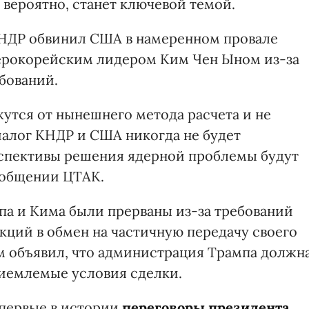
 вероятно, станет ключевой темой.
КНДР обвинил США в намеренном провале
ерокорейским лидером Ким Чен Ыном из-за
бований.
утся от нынешнего метода расчета и не
иалог КНДР и США никогда не будет
ерспективы решения ядерной проблемы будут
сообщении ЦТАК.
па и Кима были прерваны из-за требований
кций в обмен на частичную передачу своего
им объявил, что администрация Трампа должн
риемлемые условия сделки.
 первые в истории
переговоры президента