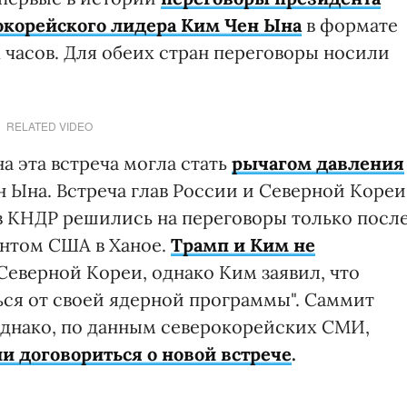
окорейского лидера Ким Чен Ына
в формате
х часов. Для обеих стран переговоры носили
RELATED VIDEO
а эта встреча могла стать
рычагом давления
н Ына. Встреча глав России и Северной Кореи
 в КНДР решились на переговоры только посл
ентом США в Ханое.
Трамп и Ким не
Северной Кореи, однако Ким заявил, что
ться от своей ядерной программы". Саммит
однако, по данным северокорейских СМИ,
и договориться о новой встрече
.