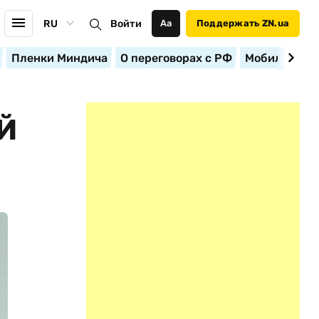
RU
Войти
Аа
Поддержать ZN.ua
Пленки Миндича
О переговорах с РФ
Мобилизация
Й