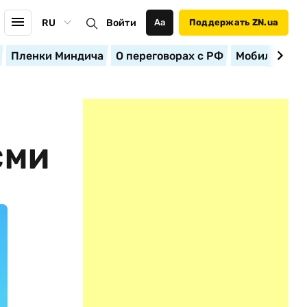
RU
Войти
Аа
Поддержать ZN.ua
Пленки Миндича
О переговорах с РФ
Мобилизация
И
СМИ