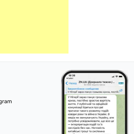
egram