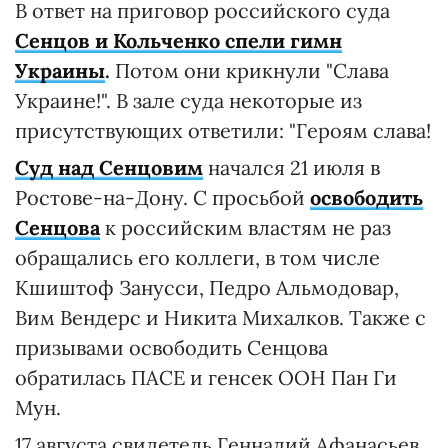
В ответ на приговор российского суда
Сенцов и Кольченко спели гимн
Украины
.
Потом они крикнули "Слава
Украине!". В зале суда некоторые из
присутствующих ответили: "Героям слава!
Суд над Сенцовим
начался 21 июля в
Ростове-на-Дону. С просьбой
освободить
Сенцова
к российским властям не раз
обращались его коллеги, в том числе
Кшиштоф Занусси, Педро Альмодовар,
Вим Вендерс и Никита Михалков. Также с
призывами освободить Сенцова
обратилась ПАСЕ и генсек ООН Пан Ги
Мун.
17 августа свидетель Геннадий Афанасьев,