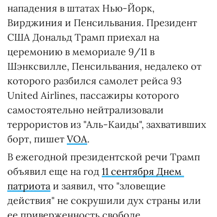
нападения в штатах Нью-Йорк,
Вирджиния и Пенсильвания. Президент
США Дональд Трамп приехал на
церемонию в мемориале 9/11 в
Шэнксвилле, Пенсильвания, недалеко от
которого разбился самолет рейса 93
United Airlines, пассажиры которого
самостоятельно нейтрализовали
террористов из "Аль-Каиды", захвативших
борт, пишет
VOA
.
В ежегодной президентской речи Трамп
объявил еще на год
11 сентября Днем ​​
патриота
и заявил, что "зловещие
действия" не сокрушили дух страны или
ее приверженность свободе.