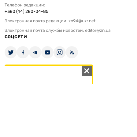
Телефон редакции:
+380 (44) 280-04-85
Электронная почта редакции:
zn94@ukr.net
Электронная почта службы новостей:
editor@zn.ua
СОЦСЕТИ
ПОДДЕРЖАТЬ ZN.UA
Поддержать независимую
журналистику!
ЗЕРКАЛО НЕДЕЛИ
не подводим с 1994-го года
АРХИВ