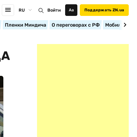
RU
Войти
Аа
Поддержать ZN.ua
Пленки Миндича
О переговорах с РФ
Мобилизация
ДА