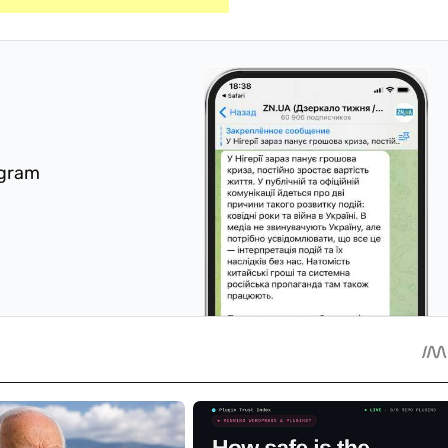
egram