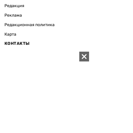
Редакция
Реклама
Редакционная политика
Карта
КОНТАКТЫ
01010 Киев, ул. Князей Острожских, 19/1
Телефон редакции:
+380 (44) 280-04-85
Электронная почта редакции:
zn94@ukr.net
Электронная почта службы новостей:
editor@zn.ua
СОЦСЕТИ
ПОДДЕРЖАТЬ ZN.UA