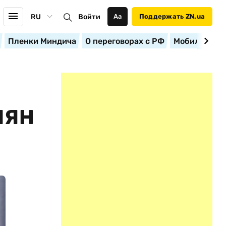
RU
Войти
Аа
Поддержать ZN.ua
Пленки Миндича
О переговорах с РФ
Мобилизация
ИЯН