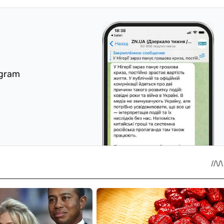
egram