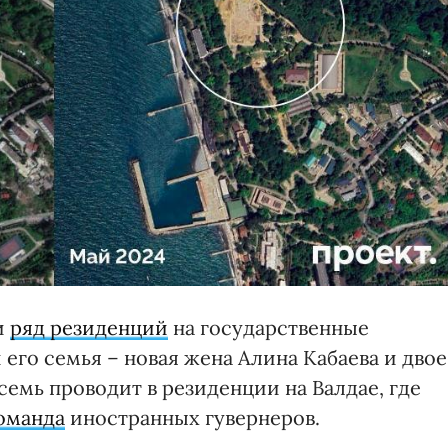
и
ряд резиденций
на государственные
 его семья – новая жена Алина Кабаева и двое
емь проводит в резиденции на Валдае, где
оманда
иностранных гувернеров.