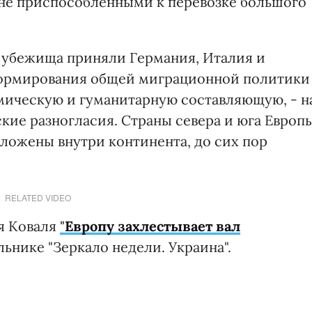
, не приспособленными к перевозке большого
 убежища приняли Германия, Италия и
формирования общей миграционной политики
омическую и гуманитарную составляющую, - н
кие разногласия. Страны севера и юга Европы
оложены внутри континента, до сих пор
RELATED VIDEO
ея Коваля
"
Европу захлестывает вал
ьнике "Зеркало недели. Украина".