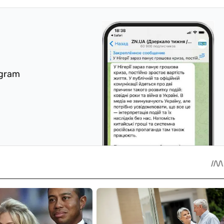
egram