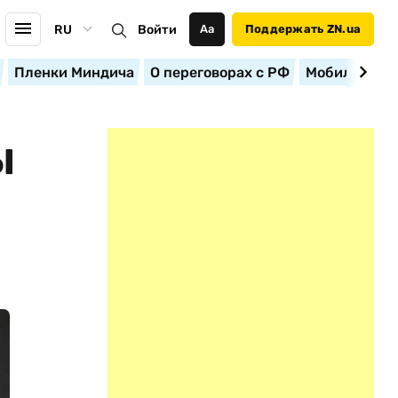
RU
Войти
Аа
Поддержать ZN.ua
Пленки Миндича
О переговорах с РФ
Мобилизация
Ы