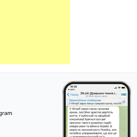
egram