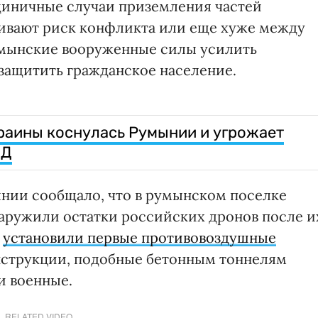
единичные случаи приземления частей
ивают риск конфликта или еще хуже между
умынские вооруженные силы усилить
 защитить гражданское население.
раины коснулась Румынии и угрожает
ИД
нии сообщало, что в румынском поселке
наружили остатки российских дронов после и
,
установили первые противовоздушные
нструкции, подобные бетонным тоннелям
и военные.
RELATED VIDEO