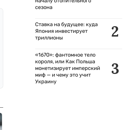
началу отопительного
сезона
Ставка на будущее: куда
2
Япония инвестирует
триллионы
«1670»: фантомное тело
короля, или Как Польша
3
монетизирует имперский
миф — и чему это учит
Украину