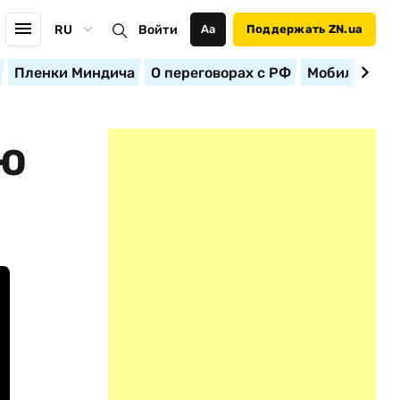
RU
Войти
Аа
Поддержать ZN.ua
Пленки Миндича
О переговорах с РФ
Мобилизация
УЮ