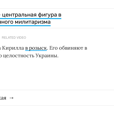
 центральная фигура в
вного милитаризма
RELATED VIDEO
а Кирилла
в розыск
. Его обвиняют в
ю целостность Украины.
кая