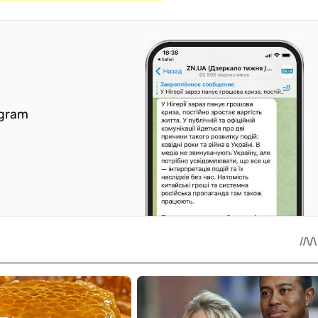
egram