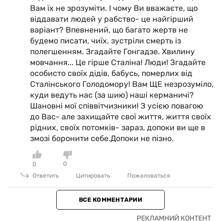
Вам їх не зрозуміти. І чому Ви вважаєте, що
віддавати людей у рабство- це найгірший
варіант? Впевнений, що багато жертв не
будемо писати, чиїх, зустріли смерть із
полегшенням. Згадайте Гонгадзе. Хвилину
мовчання... Це гірше Сталіна! Люди! Згадайте
особисто своїх дідів, бабусь, померлих від
Сталінського Голодомору! Вам ЩЕ незрозуміло,
куди ведуть нас (за шию) наші керманичі?
Шановні мої співвітчизники! З усією повагою
до Вас- але захищайте свої життя, життя своїх
рідних, своїх потомків- зараз, допоки ви ще в
змозі боронити себе.Допоки не пізно.
0
0
Ответить
Цитировать
Пожаловаться
ВСЕ КОММЕНТАРИИ