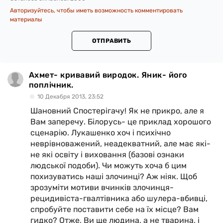
Авторизуйтесь, чтобы иметь возможность комментировать
материалы
ОТПРАВИТЬ
Ахмет- кривавий виродок. Яник- його
поплічник.
10 Декабря 2013, 23:52
Шановний Спостерігачу! Як не прикро, але я
Вам заперечу. Білорусь- це приклад хорошого
сценарію. Лукашенко хоч і психічно
неврівноважений, неадекватний, але має які-
не які освіту і виховання (базові ознаки
людської подоби). Чи можуть хоча б цим
похизуватись наші злочинці? Аж ніяк. Щоб
зрозуміти мотиви вчинків злочинця-
рецидивіста-гвалтівника або шулера-вбивці,
спробуйте поставити себе на їх місце? Вам
гидко? Отже, Ви ще людина, а не тварина, і