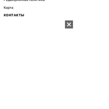
Карта
КОНТАКТЫ
01010 Киев, ул. Князей Острожских, 19/1
Телефон редакции:
+380 (44) 280-04-85
Электронная почта редакции:
zn94@ukr.net
Электронная почта службы новостей:
editor@zn.ua
СОЦСЕТИ
ПОДДЕРЖАТЬ ZN.UA
Поддержать независимую
журналистику!