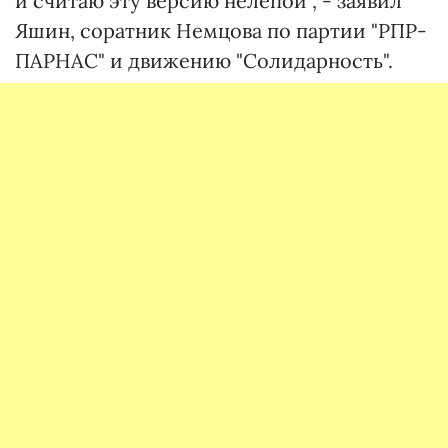
и считаю эту версию нелепой", - заявил
Яшин, соратник Немцова по партии "РПР-
ПАРНАС" и движению "Солидарность".