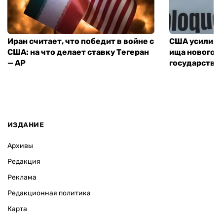
Иран считает, что победит в войне с
США усилива
США: на что делает ставку Тегеран
ища нового 
— AP
государства
ИЗДАНИЕ
Архивы
Редакция
Реклама
Редакционная политика
Карта