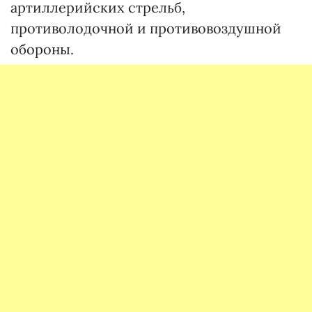
артиллерийских стрельб,
противолодочной и противовоздушной
обороны.