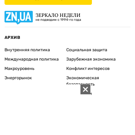
ЗЕРКАЛО НЕДЕЛИ
не подводим с 1994-го года
АРХИВ
Внутренняя политика
Социальная защита
Международная политика
Зарубежная экономика
Макроуровень
Конфликт интересов
Энергорынок
Экономическая
безопасность
Приватизация
Персоналии
Экономика регионов
Социум
Наука
История
Технологии
Круг семьи
Среда обитания
Туризм
Церковь
Собственность