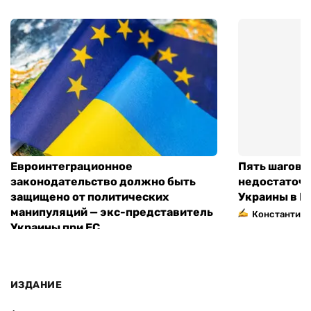
Евроинтеграционное
Пять шагов к
законодательство должно быть
недостаточн
защищено от политических
Украины в Е
манипуляций — экс-представитель
Константин 
Украины при ЕС
ИЗДАНИЕ