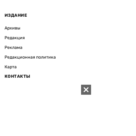
ИЗДАНИЕ
Архивы
Редакция
Реклама
Редакционная политика
Карта
КОНТАКТЫ
01010 Киев, ул. Князей Острожских, 19/1
Телефон редакции:
+380 (44) 280-04-85
Электронная почта редакции:
zn94@ukr.net
Электронная почта службы новостей:
editor@zn.ua
СОЦСЕТИ