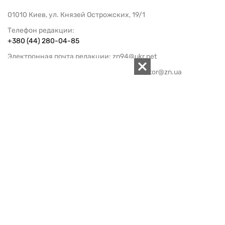
01010 Киев, ул. Князей Острожских, 19/1
Телефон редакции:
+380 (44) 280-04-85
Электронная почта редакции:
zn94@ukr.net
Электронная почта службы новостей:
editor@zn.ua
СОЦСЕТИ
ПОДДЕРЖАТЬ ZN.UA
Поддержать независимую
журналистику!
ЗЕРКАЛО НЕДЕЛИ
не подводим с 1994-го года