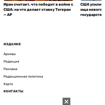
Иран считает, что победит в войне с
США усилива
США: на что делает ставку Тегеран
ища нового 
— AP
государства
ИЗДАНИЕ
Архивы
Редакция
Реклама
Редакционная политика
Карта
КОНТАКТЫ
01010 Киев, ул. Князей Острожских, 19/1