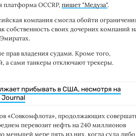
я платформа OCCRP,
пишет "Медуза"
.
сийская компания смогла обойти ограничени
ак собственность своих дочерних компаний н
 Эмиратах.
е прав владения судами. Кроме того,
й, а сами танкеры отключают трекеры.
лжает прибывать в США, несмотря на
 Journal
ров «Совкомфлота», продолжающих совершат
среднем перевозит нефть на 240 миллионов
о меньшей мере пять из них, когда суда либо