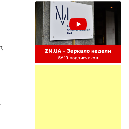
ц
ZN.UA - Зеркало недели
5610 подписчиков
т
и