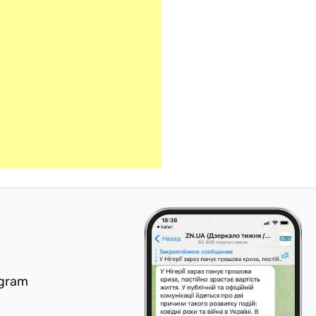
egram