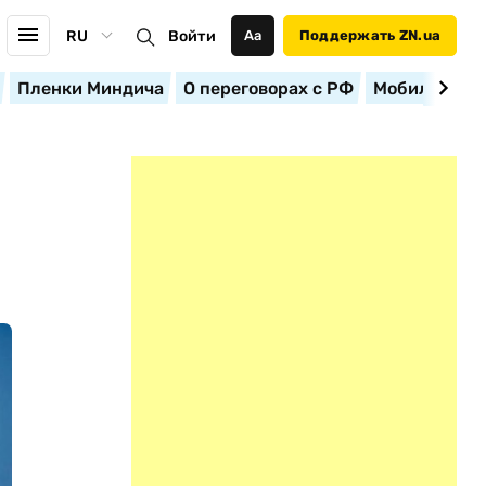
RU
Войти
Аа
Поддержать ZN.ua
Пленки Миндича
О переговорах с РФ
Мобилизация