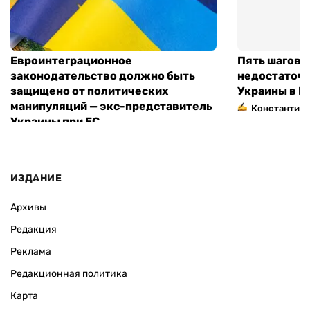
Евроинтеграционное
Пять шагов к
законодательство должно быть
недостаточн
защищено от политических
Украины в Е
манипуляций — экс-представитель
Константин 
Украины при ЕС
ИЗДАНИЕ
Архивы
Редакция
Реклама
Редакционная политика
Карта