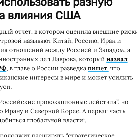
использовать разную
ва влияния США
ный отчет, в котором оценила внешние риск
угрозой называют Китай, Россию, Иран и
ия отношений между Россией и Западом, а
иностранных дел Лаврова, который
назвал
РФ
, в главе о России разведка
пишет,
что
иканские интересы в мире и может усилить
уси.
“Российские провокационные действия”, но
о Ирану и Северной Корее. А первая часть
добиться глобальной власти”.
 продолжит расширять “стратегическое