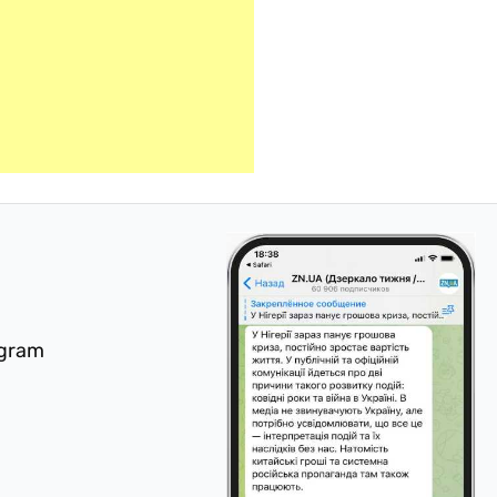
egram