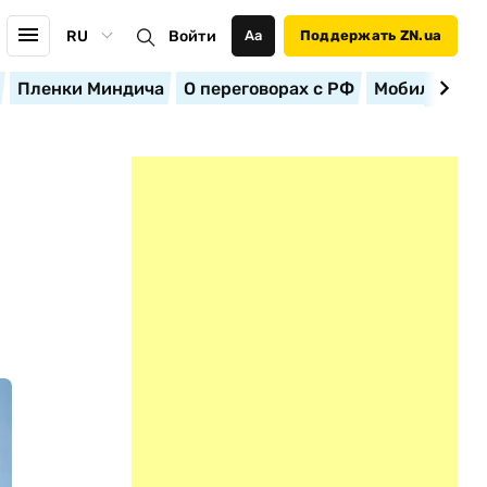
RU
Войти
Аа
Поддержать ZN.ua
Пленки Миндича
О переговорах с РФ
Мобилизация