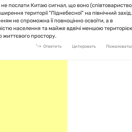
 не послати Китаю сигнал, що воно (співтовариство
ширення території "Піднебесної" на північний захід
енням не спроможна її повноцінно освоїти, а в
ьністю населення та майже вдвічі меншою територіє
 життєвого простору.
Ответить
Цитировать
Пожаловать