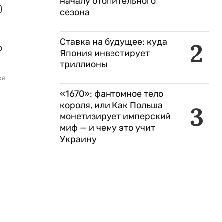
началу отопительного
)
сезона
.
Ставка на будущее: куда
2
ю
Япония инвестирует
триллионы
ся
«1670»: фантомное тело
короля, или Как Польша
3
монетизирует имперский
миф — и чему это учит
Украину