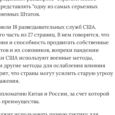
представлять “одну из самых серьезных
иненных Штатов.
вили 18 разведывательных служб США.
 часть из 27 страниц. В нем говорится, что
ния и способность продвигать собственные
тов и их союзников, вопреки пандемии
ки США используют военные методы,
и другие методы для ослабления влияния
рит, что страны могут усилить старую угрозу
ражения.
ипломатию Китая и России, за счет которой
ь преимущества.
олжит использовать разную тактику для