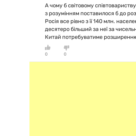
А чому б світовому співтовариству
з розумінням поставилося б до роз
Росія все рівно з її 140 млн. насел
десятеро більший за неї за чисел
Китай потребуватиме розширенню
0
0