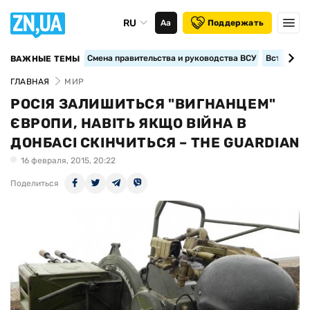
RU
Аа
Поддержать
Смена правительства и руководства ВСУ
Вступление
ВАЖНЫЕ ТЕМЫ
ГЛАВНАЯ
МИР
РОСІЯ ЗАЛИШИТЬСЯ "ВИГНАНЦЕМ"
ЄВРОПИ, НАВІТЬ ЯКЩО ВІЙНА В
ДОНБАСІ СКІНЧИТЬСЯ – THE GUARDIAN
16 февраля, 2015, 20:22
Поделиться