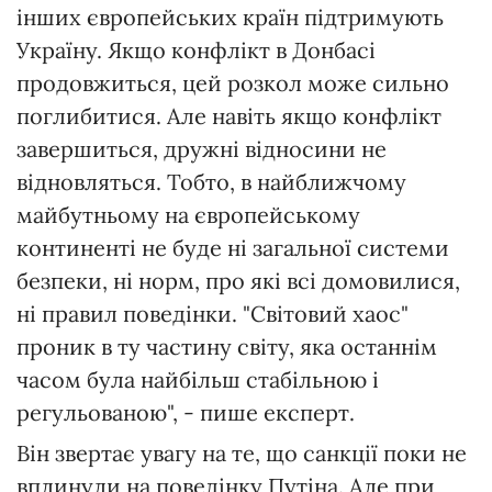
інших європейських країн підтримують
Україну. Якщо конфлікт в Донбасі
продовжиться, цей розкол може сильно
поглибитися. Але навіть якщо конфлікт
завершиться, дружні відносини не
відновляться. Тобто, в найближчому
майбутньому на європейському
континенті не буде ні загальної системи
безпеки, ні норм, про які всі домовилися,
ні правил поведінки. "Світовий хаос"
проник в ту частину світу, яка останнім
часом була найбільш стабільною і
регульованою", - пише експерт.
Він звертає увагу на те, що санкції поки не
вплинули на поведінку Путіна. Але при