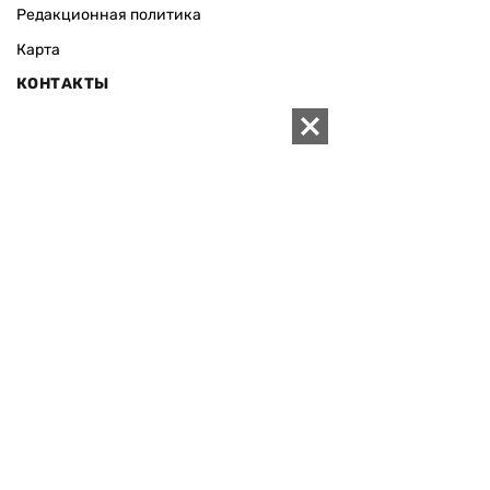
Редакционная политика
Карта
КОНТАКТЫ
01010 Киев, ул. Князей Острожских, 19/1
Телефон редакции:
+380 (44) 280-04-85
Электронная почта редакции:
zn94@ukr.net
Электронная почта службы новостей:
editor@zn.ua
СОЦСЕТИ
ПОДДЕРЖАТЬ ZN.UA
Поддержать независимую
журналистику!