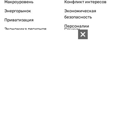
Макроуровень
Конфликт интересов
Энергорынок
Экономическая
безопасность
Приватизация
Персоналии
Экономика регионов
Социум
Наука
История
Технологии
Круг семьи
Среда обитания
Туризм
Церковь
Собственность
Культура
Использование материалов «ZN.UA» разрешается при
условии ссылки на «ZN.UA».
Для интернет-изданий обязательна прямая, открытая для
поисковых систем, гиперссылка в первом абзаце на
конкретный материал.
Любое копирование, перепечатка или воспроизведение