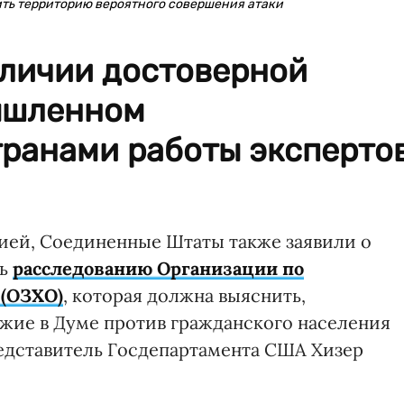
тить территорию вероятного совершения атаки
аличии достоверной
ышленном
транами работы эксперто
ией, Соединенные Штаты также заявили о
ть
расследованию Организации по
(ОЗХО)
, которая должна выяснить,
жие в Думе против гражданского населения
едставитель Госдепартамента США Хизер