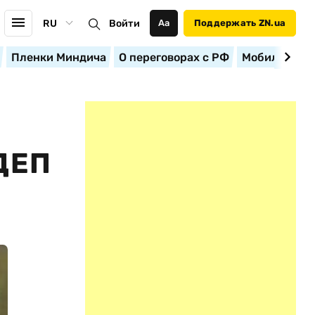
RU
Войти
Аа
Поддержать ZN.ua
Пленки Миндича
О переговорах с РФ
Мобилизация
ДЕП