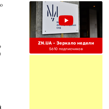
ю
ZN.UA - Зеркало недели
ю
5610 подписчиков
я
й