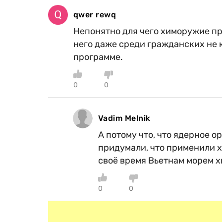
qwer rewq
Непонятно для чего химоружие пр
него даже среди гражданских не к
программе.
0
0
Vadim Melnik
А потому что, что ядерное о
придумали, что применили х
своё время Вьетнам морем х
0
0