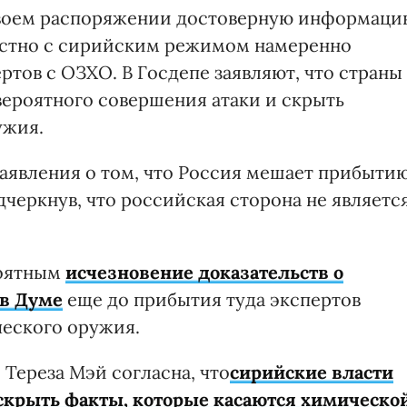
 своем распоряжении достоверную информаци
местно с сирийским режимом намеренно
ртов с ОЗХО. В Госдепе заявляют, что страны
ероятного совершения атаки и скрыть
ужия.
заявления о том, что Россия мешает прибыти
черкнув, что российская сторона не являетс
роятным
исчезновение доказательств о
в Думе
еще до прибытия туда экспертов
еского оружия.
Тереза Мэй согласна, что
сирийские власти
скрыть факты, которые касаются химическо