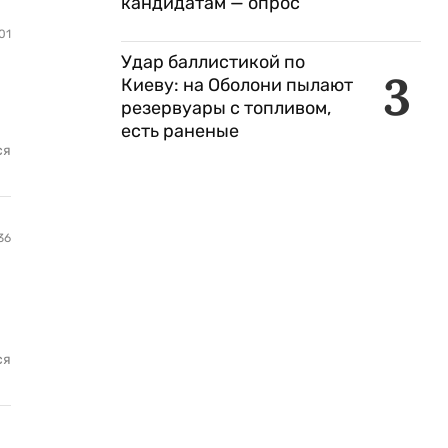
кандидатам — опрос
01
Удар баллистикой по
3
Киеву: на Оболони пылают
резервуары с топливом,
есть раненые
ся
36
ся