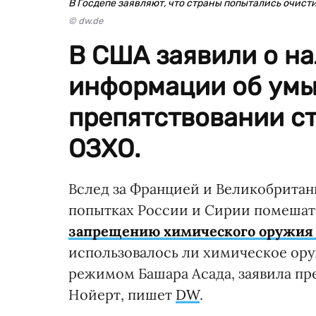
В Госдепе заявляют, что страны попытались очис
© dw.de
В США заявили о н
информации об ум
препятствовании с
ОЗХО.
Вслед за Францией и Великобритан
попытках России и Сирии помеша
запрещению химического оружия 
использовалось ли химическое ору
режимом Башара Асада, заявила пр
Нойерт, пишет
DW
.