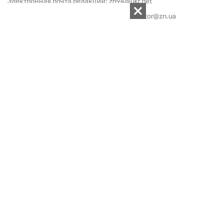
Электронная почта редакции:
zn94@ukr.net
Электронная почта службы новостей:
editor@zn.ua
СОЦСЕТИ
ПОДДЕРЖАТЬ ZN.UA
Поддержать независимую
журналистику!
ЗЕРКАЛО НЕДЕЛИ
не подводим с 1994-го года
АРХИВ
Внутренняя политика
Социальная защита
Международная политика
Зарубежная экономика