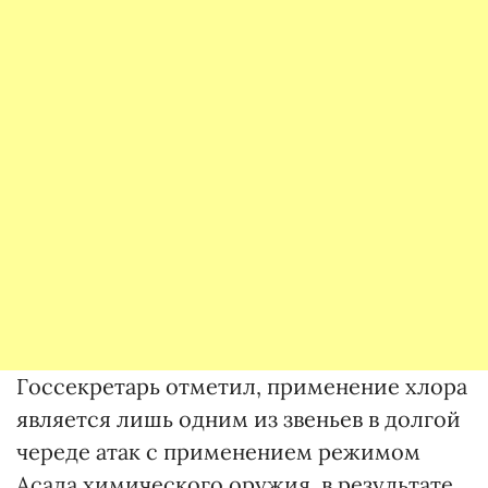
Госсекретарь отметил, применение хлора
является лишь одним из звеньев в долгой
череде атак с применением режимом
Асада химического оружия, в результате