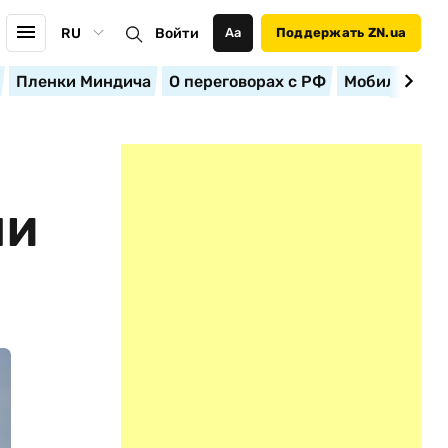
RU
Войти
Аа
Поддержать ZN.ua
Пленки Миндича
О переговорах с РФ
Мобилизация
ЛИ