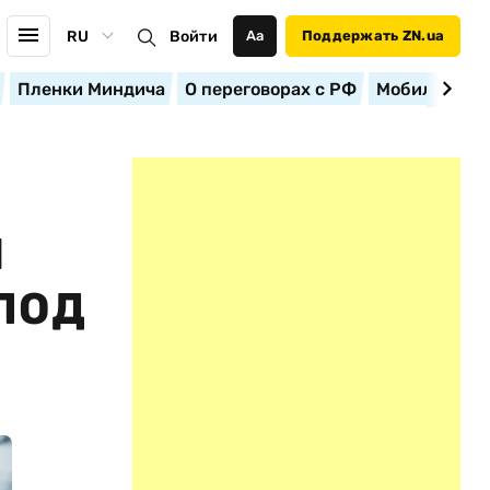
RU
Войти
Аа
Поддержать ZN.ua
Пленки Миндича
О переговорах с РФ
Мобилизация
И
ПОД