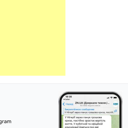
egram