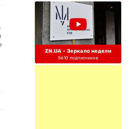
а
и
о
ZN.UA - Зеркало недели
5610 подписчиков