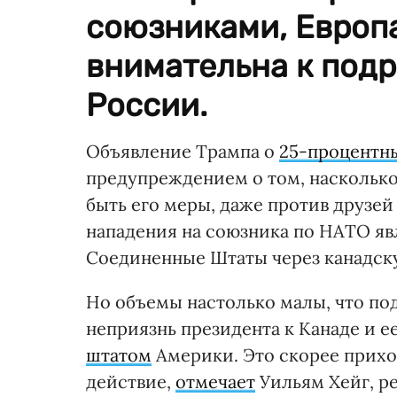
союзниками, Европ
внимательна к под
России.
Объявление Трампа о
25-процентн
предупреждением о том, наскольк
быть его меры, даже против друзе
нападения на союзника по НАТО явл
Соединенные Штаты через канадск
Но объемы настолько малы, что п
неприязнь президента к Канаде и е
штатом
Америки. Это скорее прихо
действие,
отмечает
Уильям Хейг, р