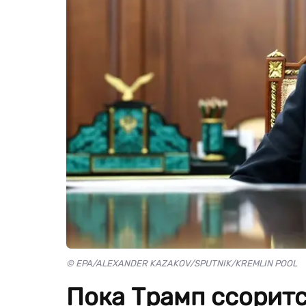
© EPA/ALEXANDER KAZAKOV/SPUTNIK/KREMLIN POOL
Пока Трамп ссорит