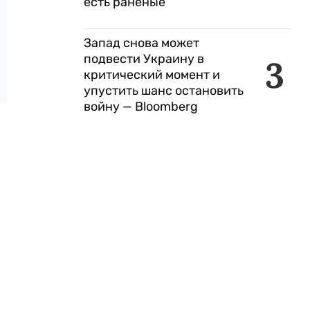
есть раненые
Запад снова может
подвести Украину в
3
критический момент и
упустить шанс остановить
войну — Bloomberg