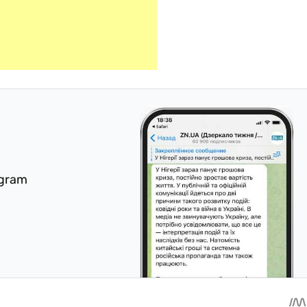
egram