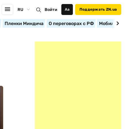
RU
Войти
Аа
Поддержать ZN.ua
Пленки Миндича
О переговорах с РФ
Мобилизация