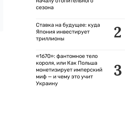
началу отопительного
сезона
Ставка на будущее: куда
2
Япония инвестирует
триллионы
«1670»: фантомное тело
короля, или Как Польша
3
монетизирует имперский
миф — и чему это учит
Украину