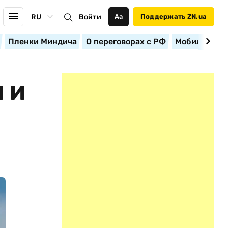
RU
Войти
Аа
Поддержать ZN.ua
Пленки Миндича
О переговорах с РФ
Мобилизация
 И
И