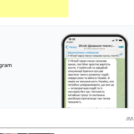
egram