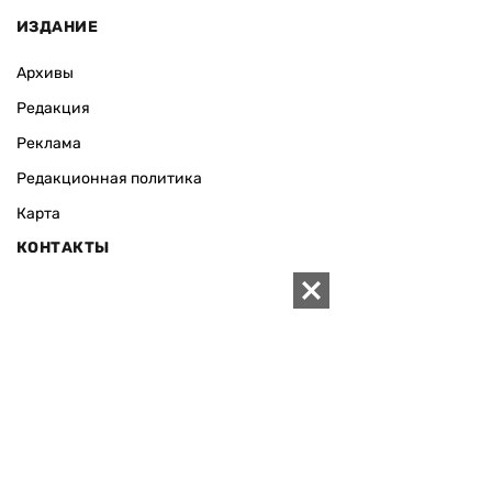
ИЗДАНИЕ
Архивы
Редакция
Реклама
Редакционная политика
Карта
КОНТАКТЫ
01010 Киев, ул. Князей Острожских, 19/1
Телефон редакции:
+380 (44) 280-04-85
Электронная почта редакции:
zn94@ukr.net
Электронная почта службы новостей:
editor@zn.ua
СОЦСЕТИ