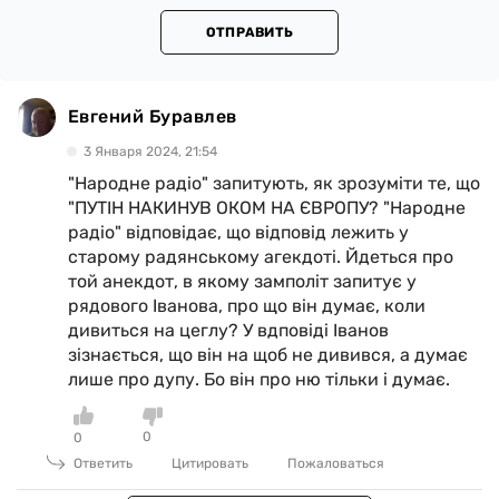
ОТПРАВИТЬ
Евгений Буравлев
3 Января 2024, 21:54
"Народне радіо" запитують, як зрозуміти те, що
"ПУТІН НАКИНУВ ОКОМ НА ЄВРОПУ? "Народне
радіо" відповідає, що відповід лежить у
старому радянському агекдоті. Йдеться про
той анекдот, в якому замполіт запитує у
рядового Іванова, про що він думає, коли
дивиться на цеглу? У вдповіді Іванов
зізнається, що він на щоб не дивився, а думає
лише про дупу. Бо він про ню тільки і думає.
0
0
Ответить
Цитировать
Пожаловаться