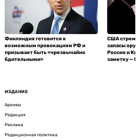
Финляндия готовится к
США стреми
возможным провокациям РФ и
запасы оруж
призывает быть «чрезвычайно
Россия и Кит
бдительными»
заметку — N
ИЗДАНИЕ
Архивы
Редакция
Реклама
Редакционная политика