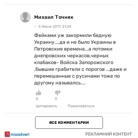
Михаил Точняк
5 Июня 2017, 21:24
Фейками уж закормили бедную
Украину....да и не было Украины в
Петровские времена...а потомки
днепровских черкасов,черных
клабаков- Войска Запорожского
,бывшие грабители с порогов ...даже и
перемешанные с русичами тоже по
другому называлсь....
0
0
Цитировать
Пожаловаться
ВСЕ КОММЕНТАРИИ