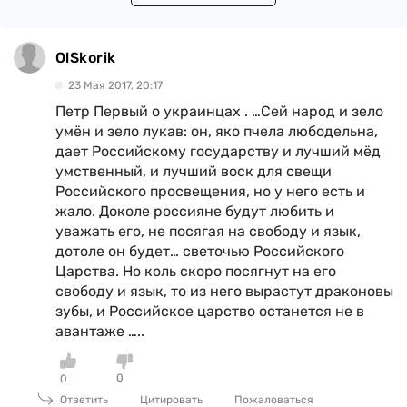
OlSkorik
23 Мая 2017, 20:17
Петр Первый о украинцах . …Сей народ и зело
умён и зело лукав: он, яко пчела любодельна,
дает Российскому государству и лучший мёд
умственный, и лучший воск для свещи
Российского просвещения, но у него есть и
жало. Доколе россияне будут любить и
уважать его, не посягая на свободу и язык,
дотоле он будет… светочью Российского
Царства. Но коль скоро посягнут на его
свободу и язык, то из него вырастут драконовы
зубы, и Российское царство останется не в
авантаже …..
0
0
Ответить
Цитировать
Пожаловаться