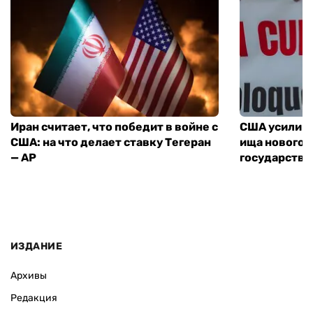
Иран считает, что победит в войне с
США усилива
США: на что делает ставку Тегеран
ища нового 
— AP
государства
ИЗДАНИЕ
Архивы
Редакция