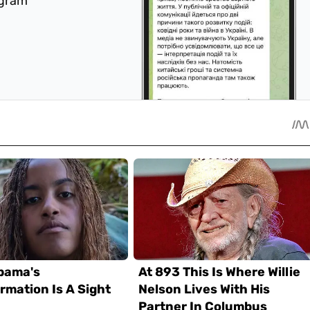
egram