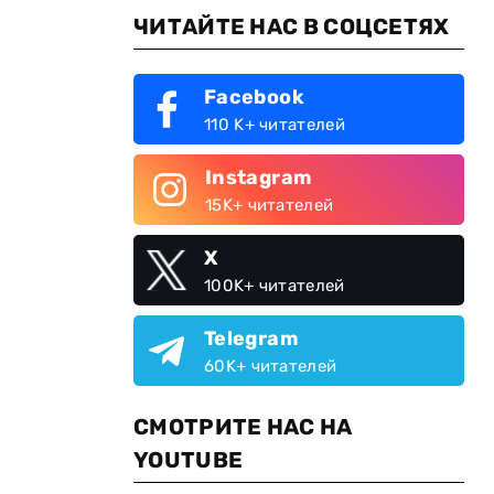
ЧИТАЙТЕ НАС В СОЦСЕТЯХ
Facebook
110 K+ читателей
Instagram
15K+ читателей
X
100K+ читателей
Telegram
60K+ читателей
СМОТРИТЕ НАС НА
YOUTUBE