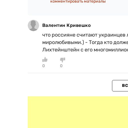
комментировать материалы
Валентин Кривешко
что россияне считают украинцев 
миролюбивыми.) - Тогда кто долж
Лихтейнштейн с его многомиллио
0
0
ВС