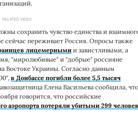
ганизаций.
RELATED VIDEO
лжны сохранить чувство единства и взаимног
ые сейчас переживает Россия. Опросы также
краинцев лицемерными
и завистливыми, а
емя, "миролюбивые" и "добрые" россияне
а Востоке Украины. Согласно данным
00",
в Донбассе погибли более 5,5 тысяч
правозащитница Елена Васильева сообщила, чт
оября говорится, что российские
го аэропорта потеряли убитыми 299 челове