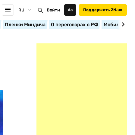
RU
Войти
Аа
Поддержать ZN.ua
Пленки Миндича
О переговорах с РФ
Мобилизация