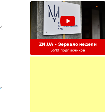
о
ZN.UA - Зеркало недели
5610 подписчиков
о
к
,