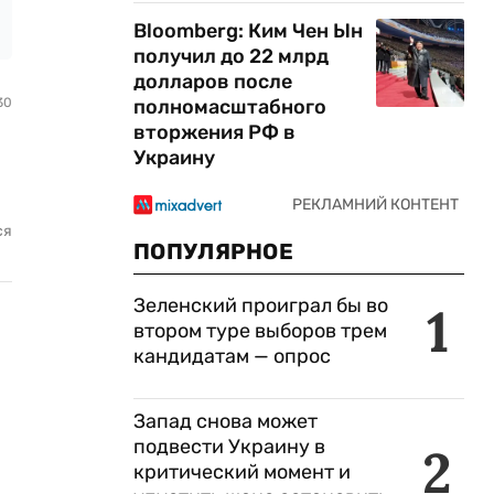
Bloomberg: Ким Чен Ын
получил до 22 млрд
долларов после
30
полномасштабного
вторжения РФ в
Украину
ся
ПОПУЛЯРНОЕ
Зеленский проиграл бы во
1
втором туре выборов трем
кандидатам — опрос
Запад снова может
подвести Украину в
2
критический момент и