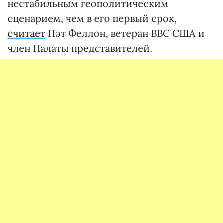
нестабильным геополитическим
сценарием, чем в его первый срок,
считает
Пэт Феллон, ветеран ВВС США и
член Палаты представителей.