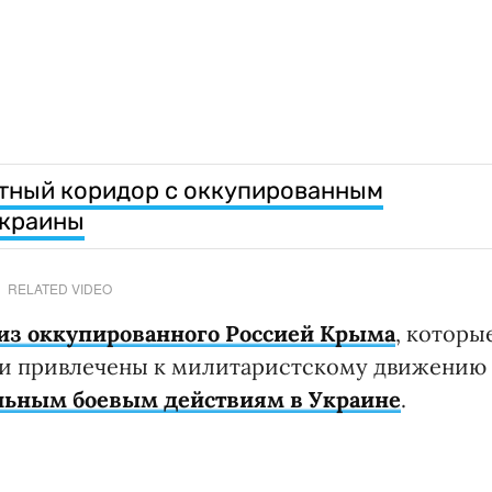
утный коридор с оккупированным
Украины
RELATED VIDEO
из оккупированного Россией Крыма
, которы
ии привлечены к милитаристскому движению
альным боевым действиям в Украине
.