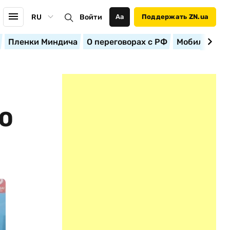
RU
Войти
Аа
Поддержать ZN.ua
Пленки Миндича
О переговорах с РФ
Мобилизация
О