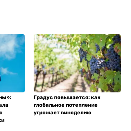
ны»:
Градус повышается: как
ала
глобальное потепление
ю
угрожает виноделию
ки