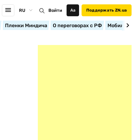
RU
Войти
Аа
Поддержать ZN.ua
Пленки Миндича
О переговорах с РФ
Мобилизация