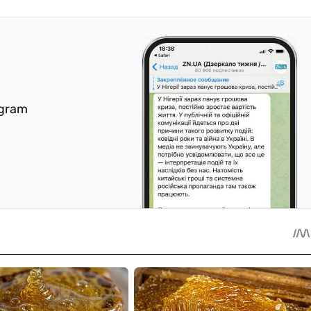
egram