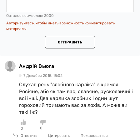
Осталось символов:
2000
Авторизуйтесь, чтобы иметь возможность комментировать
материалы
ОТПРАВИТЬ
Андрій Вьюга
7 Декабря 2015, 15:02
Слухав речь "злобного карліка" з кремля.
Росіяне, або як там вас, славяне, рускоязичні і
всі інші. Два карлика злобних і один шут
гороховий тримають вас за лохів. А може ви
такі і є?
0
0
Ответить
Цитировать
Пожаловаться