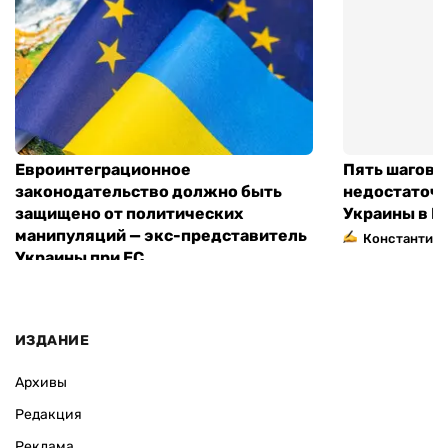
Евроинтеграционное
Пять шагов к
законодательство должно быть
недостаточн
защищено от политических
Украины в Е
манипуляций — экс-представитель
Константин 
Украины при ЕС
ИЗДАНИЕ
Архивы
Редакция
Реклама