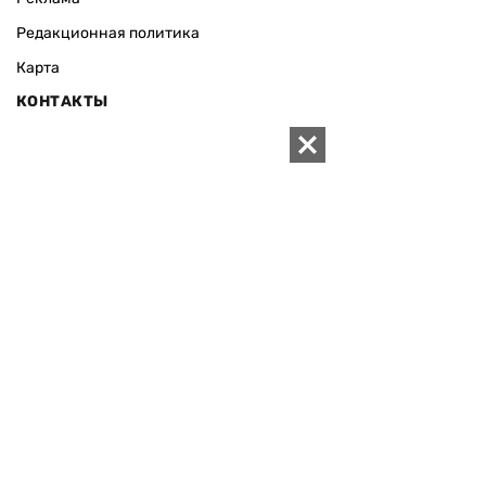
Редакционная политика
Карта
КОНТАКТЫ
01010 Киев, ул. Князей Острожских, 19/1
Телефон редакции:
+380 (44) 280-04-85
Электронная почта редакции:
zn94@ukr.net
Электронная почта службы новостей:
editor@zn.ua
СОЦСЕТИ
ПОДДЕРЖАТЬ ZN.UA
Поддержать независимую
журналистику!