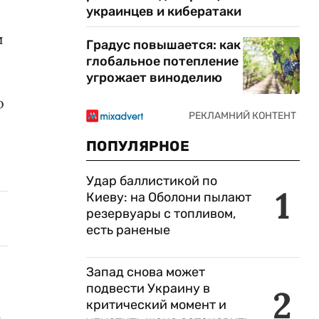
украинцев и кибератаки
и
Градус повышается: как
глобальное потепление
угрожает виноделию
о
ПОПУЛЯРНОЕ
Удар баллистикой по
1
Киеву: на Оболони пылают
резервуары с топливом,
есть раненые
Запад снова может
подвести Украину в
2
критический момент и
t