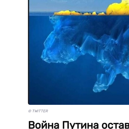
© TWITTER
Война Путина остав