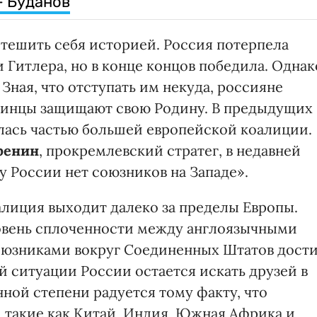
— Буданов
тешить себя историей. Россия потерпела
Гитлера, но в конце концов победила. Однак
ная, что отступать им некуда, россияне
краинцы защищают свою Родину. В предыдущих
лась частью большей европейской коалиции.
ренин
, прокремлевский стратег, в недавней
у России нет союзников на Западе».
алиция выходит далеко за пределы Европы.
ровень сплоченности между англоязычными
оюзниками вокруг Соединенных Штатов дост
й ситуации России остается искать друзей в
ной степени радуется тому факту, что
, такие как Китай, Индия, Южная Африка и