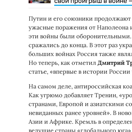
свой проигрыш в войне 
Путин и его союзники продолжают 
ужасные поражения от Наполеона и 
эти войны были оборонительными. З
сражались до конца. В этот раз у
больших войнах Россия также явля
Но теперь, как отметил
Дмитрий Т
статье, «впервые в истории России 
На самом деле, антироссийская ко
Как угрюмо добавляет Тренин, «у
странами, Европой и азиатскими с
невиданных ранее уровней». В ново
Азии и Африке. Кремль в определен
ведущие страны «глобального юга»