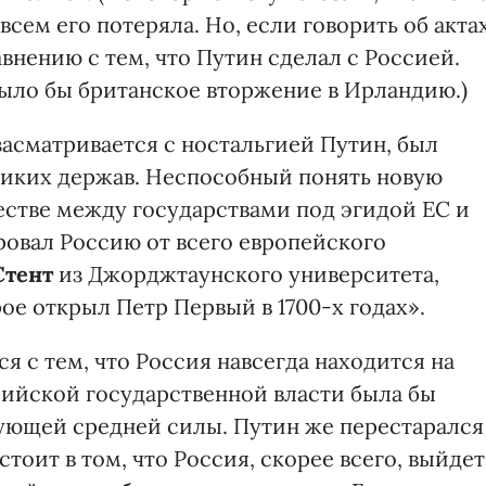
всем его потеряла. Но, если говорить об акта
внению с тем, что Путин сделал с Россией.
ыло бы британское вторжение в Ирландию.)
асматривается с ностальгией Путин, был
ликих держав. Неспособный понять новую
естве между государствами под эгидой ЕС и
ровал Россию от всего европейского
Стент
из Джорджтаунского университета,
ое открыл Петр Первый в 1700-х годах».
я с тем, что Россия навсегда находится на
сийской государственной власти была бы
ующей средней силы. Путин же перестарался
тоит в том, что Россия, скорее всего, выйдет