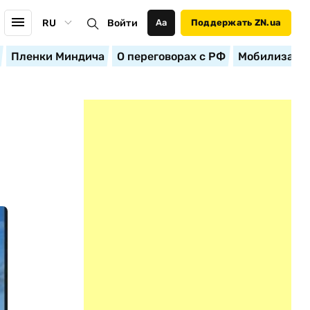
RU
Войти
Аа
Поддержать ZN.ua
Пленки Миндича
О переговорах с РФ
Мобилизация