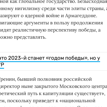
ной как глобальное государство. Безысходна
нному нигилизму среди части элиты страны, 
азируют о ядерной войне и Армагеддоне.
двигающие аргументы в пользу продолжения
 видят реалистичную перспективу победы, а
ожно представлять.
что 2023-й станет «годом победы», но у
WP
 Тренин, бывший полковник российской
 директор ныне закрытого Московского центр
оретический путь к капитуляции существует»,
ем, поскольку приведет к «национальной