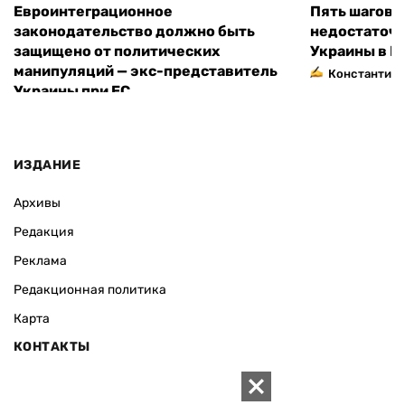
Евроинтеграционное
Пять шагов к
законодательство должно быть
недостаточн
защищено от политических
Украины в Е
манипуляций — экс-представитель
Константин 
Украины при ЕС
ИЗДАНИЕ
Архивы
Редакция
Реклама
Редакционная политика
Карта
КОНТАКТЫ
01010 Киев, ул. Князей Острожских, 19/1