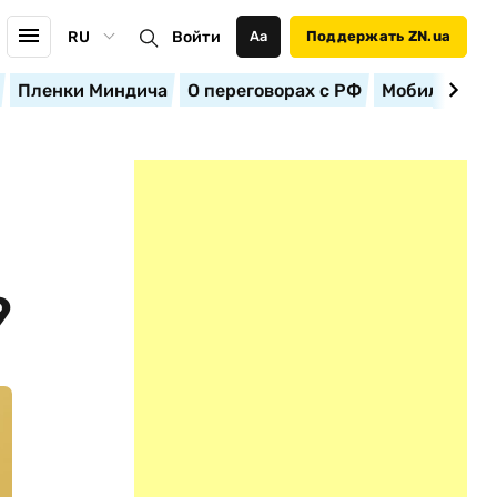
RU
Войти
Аа
Поддержать ZN.ua
Пленки Миндича
О переговорах с РФ
Мобилизация
9