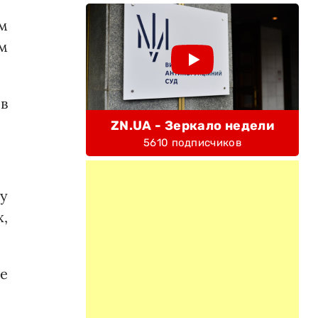
м
м
в
ZN.UA - Зеркало недели
5610 подписчиков
у
,
е