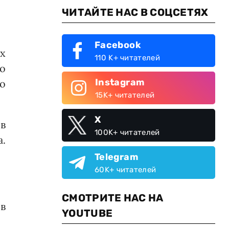
ЧИТАЙТЕ НАС В СОЦСЕТЯХ
Facebook
х
110 K+ читателей
о
Instagram
о
15K+ читателей
X
 в
100K+ читателей
.
Telegram
60K+ читателей
СМОТРИТЕ НАС НА
в
YOUTUBE