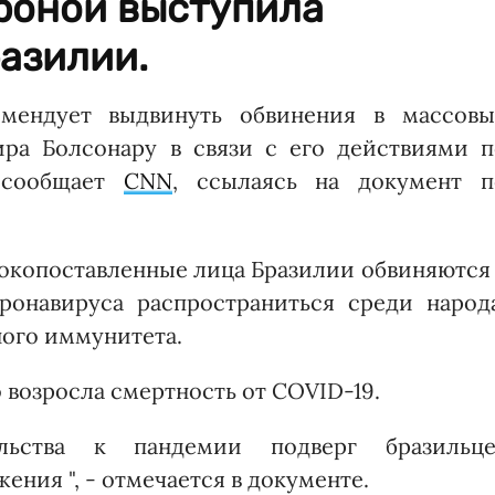
роной выступила
азилии.
мендует выдвинуть обвинения в массовы
ира Болсонару в связи с его действиями п
 сообщает
CNN
, ссылаясь на документ п
окопоставленные лица Бразилии обвиняются
ронавируса распространиться среди народа
ного иммунитета.
о возросла смертность от COVID-19.
ельства к пандемии подверг бразильце
ения ", - отмечается в документе.