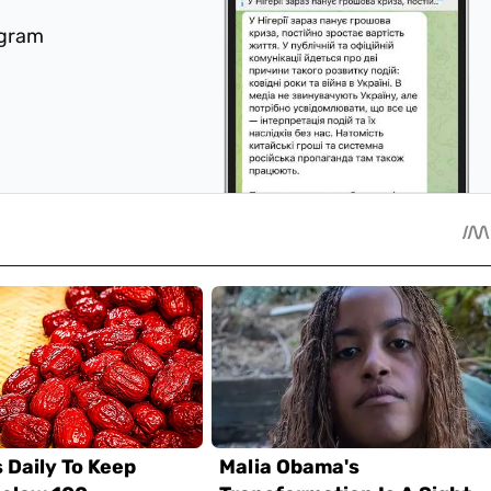
egram