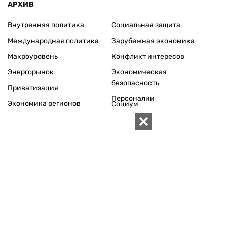
Редакционная политика
Карта
КОНТАКТЫ
01010 Киев, ул. Князей Острожских, 19/1
Телефон редакции:
+380 (44) 280-04-85
Электронная почта редакции:
zn94@ukr.net
Электронная почта службы новостей:
editor@zn.ua
СОЦСЕТИ
ПОДДЕРЖАТЬ ZN.UA
Поддержать независимую
журналистику!