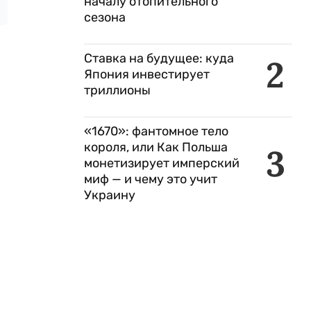
началу отопительного
сезона
Ставка на будущее: куда
2
Япония инвестирует
триллионы
«1670»: фантомное тело
короля, или Как Польша
3
монетизирует имперский
миф — и чему это учит
Украину