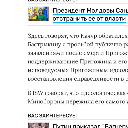
Президент Молдовы Санд
отстранить ее от власти
Здесь говорят, что Качур обратилс
Бастрыкину с просьбой публично ра
заявлениями после смерти Пригожин
поддерживающие Пригожина и его 
исповедуемых Пригожиным идеоло
восстановления справедливости в 
В ISW говорят, что идеологическа
Минобороны пережила его самого а 
ВАС ЗАИНТЕРЕСУЕТ
Путин приказал "Вагнеру