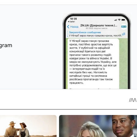
egram