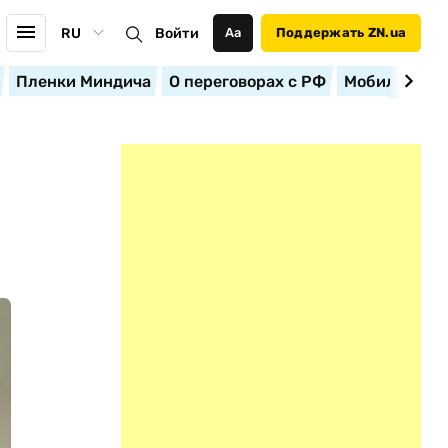
RU
Войти
Аа
Поддержать ZN.ua
Пленки Миндича
О переговорах с РФ
Мобилизация