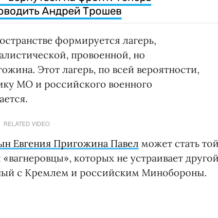
оводить Андрей Трошев
странстве формируется лагерь,
листической, провоенной, но
жина. Этот лагерь, по всей вероятности,
ку МО и российского военного
ается.
RELATED VIDEO
ын Евгения Пригожина Павел
может стать то
 «вагнеровцы», которых не устраивает друго
нный с Кремлем и российским Минобороны.