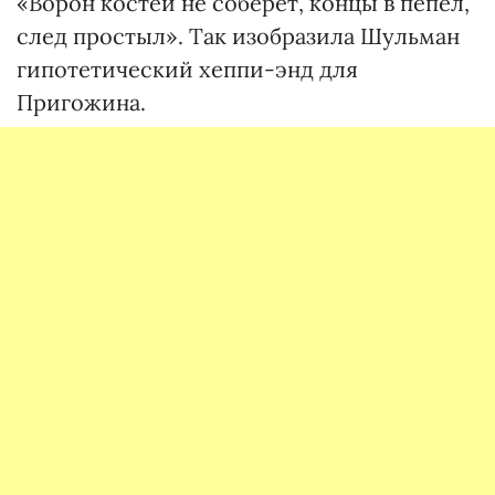
«Ворон костей не соберет, концы в пепел,
след простыл». Так изобразила Шульман
гипотетический хеппи-энд для
Пригожина.