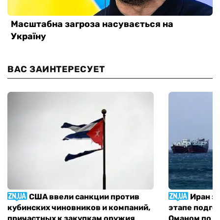
ВАС ЗАИНТЕРЕСУЕТ
США ввели санкции против
Иран з
кубинских чиновников и компаний,
этапе подго
причастных к закупкам оружия
Оманом по п