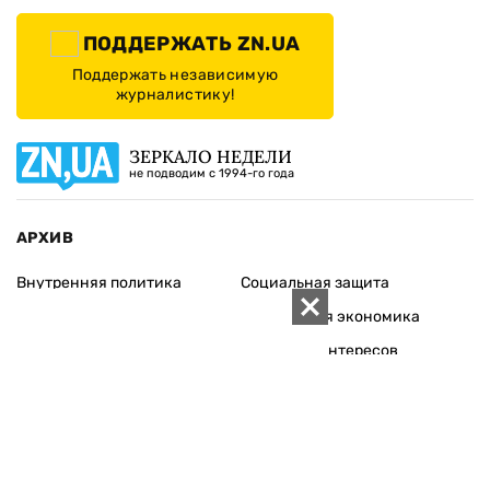
ПОДДЕРЖАТЬ ZN.UA
Поддержать независимую
журналистику!
ЗЕРКАЛО НЕДЕЛИ
не подводим с 1994-го года
АРХИВ
Внутренняя политика
Социальная защита
Международная политика
Зарубежная экономика
Макроуровень
Конфликт интересов
Энергорынок
Экономическая
безопасность
Приватизация
Персоналии
Экономика регионов
Социум
Наука
История