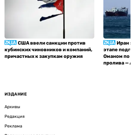
США ввели санкции против
Иран з
кубинских чиновников и компаний,
этапе подго
причастных к закупкам оружия
Оманом по п
пролива — A
ИЗДАНИЕ
Архивы
Редакция
Реклама