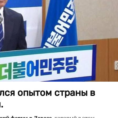
лся опытом страны в
.
ий форум в Давосе
, который в этом