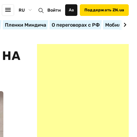
RU
Войти
Аа
Поддержать ZN.ua
Пленки Миндича
О переговорах с РФ
Мобилизация
 НА