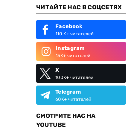
ЧИТАЙТЕ НАС В СОЦСЕТЯХ
Facebook
110 K+ читателей
Instagram
15K+ читателей
X
100K+ читателей
Telegram
60K+ читателей
СМОТРИТЕ НАС НА
YOUTUBE