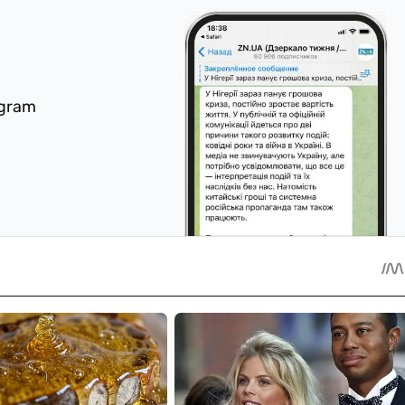
egram