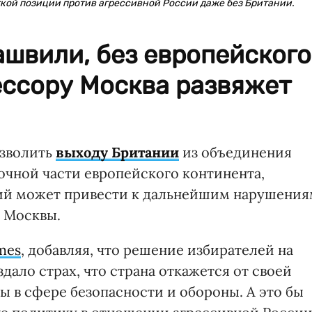
кой позиции против агрессивной России даже без Британии.
швили, без европейского
ессору Москва развяжет
озволить
выходу Британии
из объединения
очной части европейского континента,
ций может привести к дальнейшим нарушения
 Москвы.
imes
, добавляя, что решение избирателей на
ало страх, что страна откажется от своей
 в сфере безопасности и обороны. А это бы