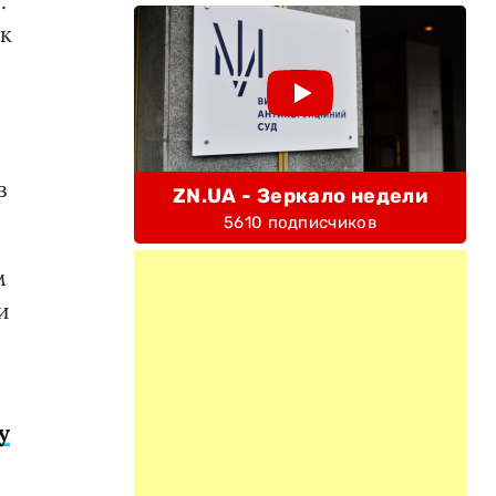
.
к
в
ZN.UA - Зеркало недели
5610 подписчиков
м
и
у