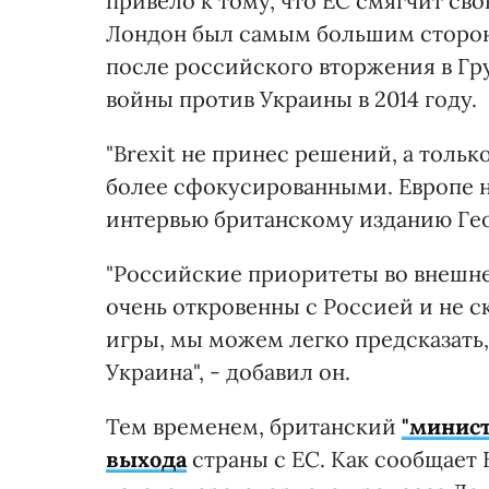
привело к тому, что ЕС смягчит св
Лондон был самым большим сторон
после российского вторжения в Гру
войны против Украины в 2014 году.
"Brexit не принес решений, а толь
более сфокусированными. Европе ну
интервью британскому изданию Ге
"Российские приоритеты во внешне
очень откровенны с Россией и не с
игры, мы можем легко предсказать,
Украина", - добавил он.
Тем временем, британский
"минист
выхода
страны с ЕС. Как сообщает B