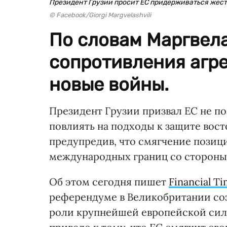
Президент Грузии просит ЕС придерживаться жест
© Facebook/Giorgi Margvelashvili
По словам Маргвела
сопротивления агр
новые войны.
Президент Грузии призвал ЕС не п
повлиять на подходы к защите вост
предупредив, что смягчение пози
международных границ со стороны
Об этом сегодня пишет
Financial T
референдуме в Великобритании созд
роли крупнейшей европейской силы