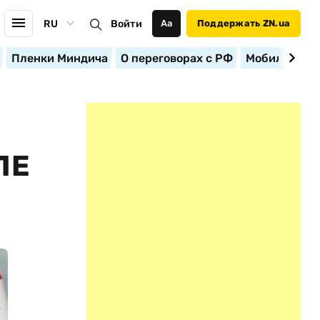
RU
Войти
Аа
Поддержать ZN.ua
Пленки Миндича
О переговорах с РФ
Мобилизация
ЛЕ